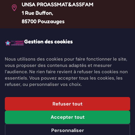
UNSA PROASSMAT&ASSFAM

1 Rue Buffon,
85700 Pouzauges
Téléphone
Gestion des cookies

Liste des référents départementaux
Nous utilisons des cookies pour faire fonctionner le site,
vous proposer des contenus adaptés et mesurer
Email

l’audience. Ne rien faire revient à refuser les cookies non
contact@unsaproassmat.org
essentiels. Vous pouvez accepter tous les cookies, les
refuser, ou personnaliser vos choix.
Copyright © 2026 UNSA PROASSMAT&ASSFAM. All
Refuser tout
rights reserved.
Accepter tout
Conditions d’adhésion
Mentions légales
Cookie
Politique de confidentialité
Personnaliser