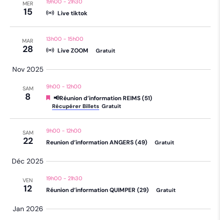
19h00
-
21h30
MER
15
Live tiktok
13h00
-
15h00
MAR
28
Live ZOOM
Gratuit
Nov 2025
9h00
-
12h00
SAM
8
Mis
📢Réunion d’information REIMS (51)
en
Récupérer Billets
Gratuit
avant
9h00
-
12h00
SAM
22
Reunion d’information ANGERS (49)
Gratuit
Déc 2025
19h00
-
21h30
VEN
12
Réunion d’information QUIMPER (29)
Gratuit
Jan 2026