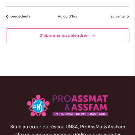
Évènements
Évènements
précédents
Aujourd’hui
suivants
S’abonner au calendrier
Situé au cœur du réseau UNSA, ProAssMat&AssFam
offre un accompagnement dédié aux assistantes