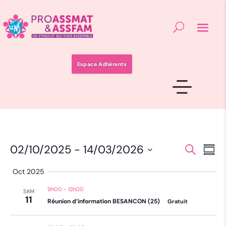
Espace Adhérents
Recher
Nav
02/10/2025
 - 
14/03/2026
Recherche
Résu
de
et
Sélectionnez
vue
la
naviga
Oct 2025
date
Év
de
9h00
-
12h00
SAM
vues
11
Réunion d’information BESANCON (25)
Gratuit
Évènem