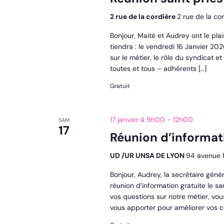
2 rue de la cordière
2 rue de la cor
Bonjour, Maité et Audrey ont le plai
tiendra : le vendredi 16 Janvier 2
sur le métier, le rôle du syndicat 
toutes et tous – adhérents […]
Gratuit
17 janvier à 9h00
-
12h00
SAM
17
Réunion d’informat
UD /UR UNSA DE LYON
94 avenue F
Bonjour, Audrey, la secrétaire généra
réunion d’information gratuite le sa
vos questions sur notre métier, vou
vous apporter pour améliorer vos co