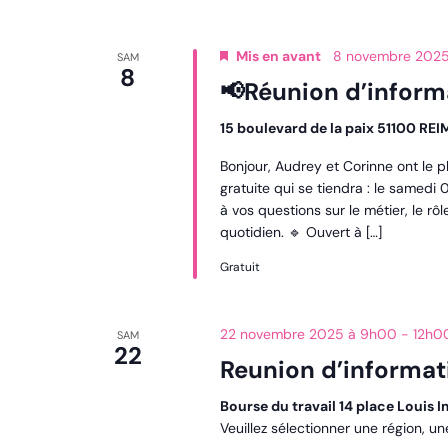
Mis en avant
8 novembre 202
SAM
8
📢Réunion d’inform
15 boulevard de la paix 51100 RE
Bonjour, Audrey et Corinne ont le p
gratuite qui se tiendra : le same
à vos questions sur le métier, le 
quotidien. 🔹 Ouvert à […]
Gratuit
22 novembre 2025 à 9h00
-
12h0
SAM
22
Reunion d’informa
Bourse du travail 14 place Loui
Veuillez sélectionner une région, u