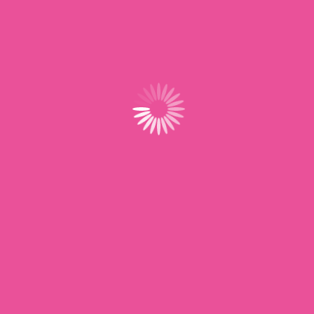
LIEU
BOWLING
1179 route de remire monjoly
Rémire Montjoly
,
97354
Guyana
+ Google Map
Réunion d’information à Mérignac
Assemblée Générale 2026 – LILLE
(33)
(59)