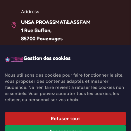
Address
UNSA PROASSMAT&ASSFAM

1 Rue Buffon,
85700 Pouzauges
Téléphone
Gestion des cookies

Liste des référents départementaux
Nous utilisons des cookies pour faire fonctionner le site,
vous proposer des contenus adaptés et mesurer
Email

l’audience. Ne rien faire revient à refuser les cookies non
contact@unsaproassmat.org
essentiels. Vous pouvez accepter tous les cookies, les
refuser, ou personnaliser vos choix.
Copyright © 2026 UNSA PROASSMAT&ASSFAM. All
Refuser tout
rights reserved.