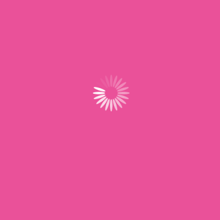
Situé au cœur du réseau UNSA, ProAssMat&AssFam
offre un accompagnement dédié aux assistantes
maternelles, avec des services et outils conçus pour
simplifier et sécuriser leur activité au quotidien.