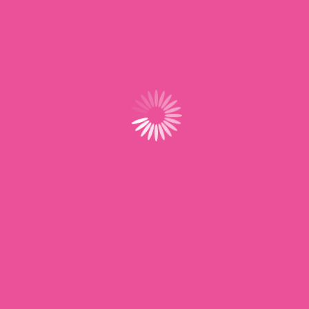
Situé au cœur du réseau UNSA, ProAssMat&AssFam
offre un accompagnement dédié aux assistantes
maternelles, avec des services et outils conçus pour
simplifier et sécuriser leur activité au quotidien.