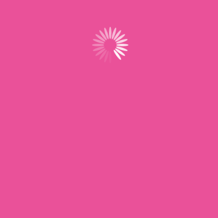
Situé au cœur du réseau UNSA, ProAssMat&AssFam
offre un accompagnement dédié aux assistantes
maternelles, avec des services et outils conçus pour
simplifier et sécuriser leur activité au quotidien.
Navigation
Accueil
Actualités
À propos
Boutique
Adhérents
Contact