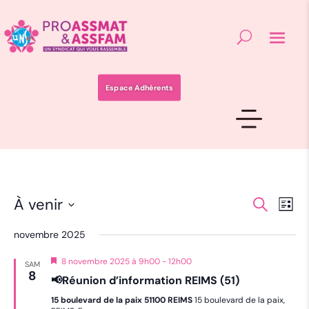
Espace Adhérents
Recher
Nav
À venir
Recherche
Liste
de
et
Sélectionnez
vue
une
naviga
novembre 2025
date.
Év
de
Mis
8 novembre 2025 à 9h00
-
12h00
SAM
vues
en
8
📢Réunion d’information REIMS (51)
avant
Évènem
15 boulevard de la paix 51100 REIMS
15 boulevard de la paix,