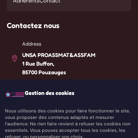
Adhérents
Contact
Contactez nous
Address
UNSA PROASSMAT&ASSFAM

1 Rue Buffon,
85700 Pouzauges
Téléphone
Gestion des cookies

Liste des référents départementaux
Nous utilisons des cookies pour faire fonctionner le site,
vous proposer des contenus adaptés et mesurer
Email

l’audience. Ne rien faire revient à refuser les cookies non
contact@unsaproassmat.org
essentiels. Vous pouvez accepter tous les cookies, les
refuser, ou personnaliser vos choix.