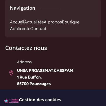
Navigation
Accueil
Actualités
À propos
Boutique
Adhérents
Contact
Contactez nous
Address
UNSA PROASSMAT&ASSFAM

1 Rue Buffon,
85700 Pouzauges
Téléphone
Gestion des cookies

Liste des référents départementaux