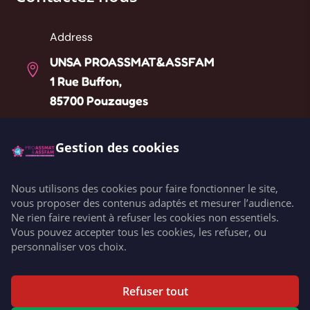
Address
UNSA PROASSMAT&ASSFAM

1 Rue Buffon,
85700 Pouzauges
Téléphone
Gestion des cookies

Liste des référents départementaux
Nous utilisons des cookies pour faire fonctionner le site,
Email
vous proposer des contenus adaptés et mesurer l’audience.

Ne rien faire revient à refuser les cookies non essentiels.
contact@unsaproassmat.org
Vous pouvez accepter tous les cookies, les refuser, ou
personnaliser vos choix.
Copyright © 2026 UNSA PROASSMAT&ASSFAM. All rights
Refuser tout
reserved.