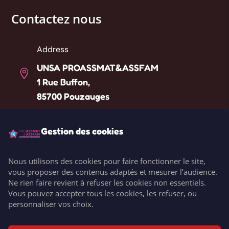
Contactez nous
Address
UNSA PROASSMAT&ASSFAM

1 Rue Buffon,
85700 Pouzauges
Téléphone
Gestion des cookies

Liste des référents départementaux
Nous utilisons des cookies pour faire fonctionner le site,
Email
vous proposer des contenus adaptés et mesurer l’audience.

Ne rien faire revient à refuser les cookies non essentiels.
contact@unsaproassmat.org
Vous pouvez accepter tous les cookies, les refuser, ou
personnaliser vos choix.