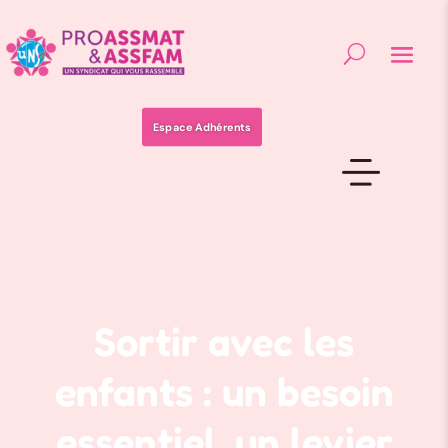
Espace Adhérents
Sortir avec les
enfants : un besoin
essentiel, un levier