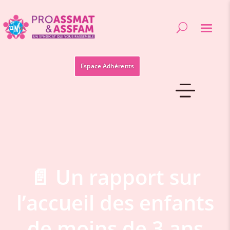
Espace Adhérents
📄 Un rapport sur
l’accueil des enfants
de moins de 3 ans