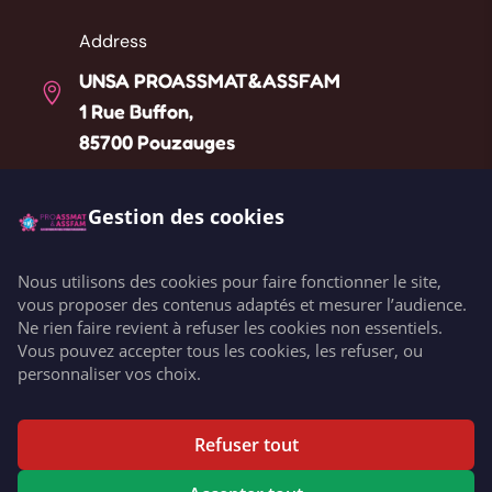
Address
UNSA PROASSMAT&ASSFAM

1 Rue Buffon,
85700 Pouzauges
Téléphone
Gestion des cookies

Liste des référents départementaux
Nous utilisons des cookies pour faire fonctionner le site,
Email
vous proposer des contenus adaptés et mesurer l’audience.

Ne rien faire revient à refuser les cookies non essentiels.
contact@unsaproassmat.org
Vous pouvez accepter tous les cookies, les refuser, ou
personnaliser vos choix.
Copyright © 2026 UNSA PROASSMAT&ASSFAM. All rights
Refuser tout
reserved.