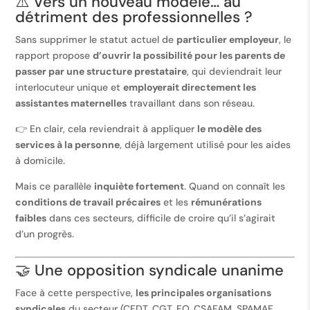
⚠️ Vers un nouveau modèle… au
détriment des professionnelles ?
Sans supprimer le statut actuel de
particulier employeur
, le
rapport propose
d’ouvrir la possibilité pour les parents de
passer par une structure prestataire
, qui deviendrait leur
interlocuteur unique et
employerait directement les
assistantes maternelles
travaillant dans son réseau.
👉 En clair, cela reviendrait à appliquer
le modèle des
services à la personne
, déjà largement utilisé pour les aides
à domicile.
Mais ce parallèle
inquiète fortement
. Quand on connaît les
conditions de travail précaires
et les
rémunérations
faibles
dans ces secteurs, difficile de croire qu’il s’agirait
d’un progrès.
🤝 Une opposition syndicale unanime
Face à cette perspective,
les principales organisations
syndicales
du secteur (CFDT, CGT, FO, CSAFAM, SPAMAF,