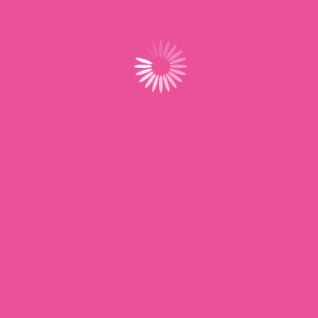
DESCRIPTION
MONTANT
Adhésion 2026
45,00€
AF – Paiement
TOTAL
45,00€
Sélectionnez un moyen de paiement
Carte bleu ou prélèvement SEPA
Chèque
J'ai lu et j'accepte les conditions
d'adhésion
*
Aucune valeur