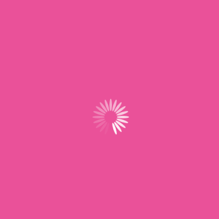
Ge
Mo