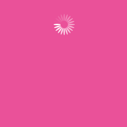
Situé au cœur du réseau UNSA, ProAssMat&AssFam
offre un accompagnement dédié aux assistantes
maternelles, avec des services et outils conçus pour
simplifier et sécuriser leur activité au quotidien.
Navigation
Accueil
Actualités
À propos
Boutique
Adhérents
Contact