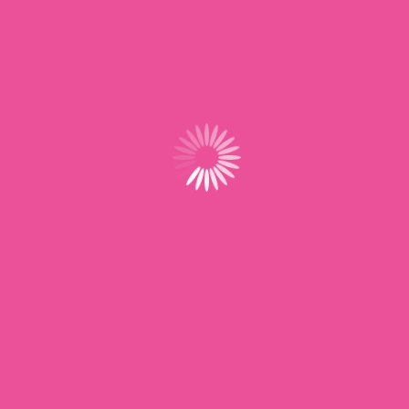
Aucun commentaire à afficher.
Situé au cœur du réseau UNSA, ProAssMat&AssFam offre
un accompagnement dédié aux assistantes maternelles,
avec des services et outils conçus pour simplifier et
sécuriser leur activité au quotidien.