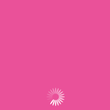
Se souvenir de moi
Mot de passe oublié
Informations
Dernière mise à jour : 12 septembre, 2025
Catégorie :
Adhérents
|
Contrat de Travail
|
Gestion administrative
Mots clefs :