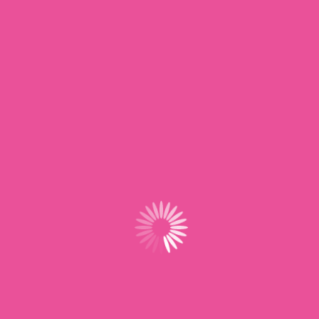
I
De
tions réservés aux adhérents, pour la
Ca
rci de vous connecter ci dessous
Tr
Mo