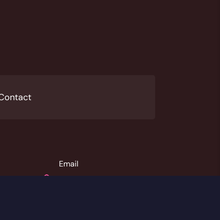
Contact
Email

 dépa
contact@unsaproassma
t.org