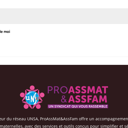
de moi
œur du réseau UNSA, ProAssMat&AssFam offre un accompagnemen
maternelles, avec des services et outils conçus pour simplifier et s