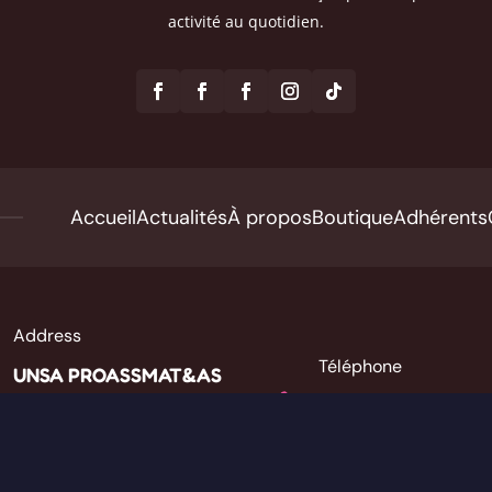
activité au quotidien.
Accueil
Actualités
À propos
Boutique
Adhérents
Address
Téléphone
UNSA PROASSMAT&AS

SFAM
Liste des référents
1 Rue Buffon,
rtementaux
85700 Pouzauges