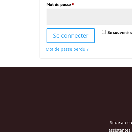
Obligatoire
Mot de passe
*
Se souvenir 
Se connecter
Mot de passe perdu ?
Situé au c
assistantes 