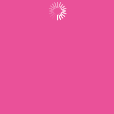
Situé au cœur du réseau UNSA, ProAssMat&AssFam
offre un accompagnement dédié aux assistantes
maternelles, avec des services et outils conçus pour
simplifier et sécuriser leur activité au quotidien.
Navigation
Accueil
Actualités
À propos
Boutique
Adhérents
Contact
Address
UNSA P
Téléphon