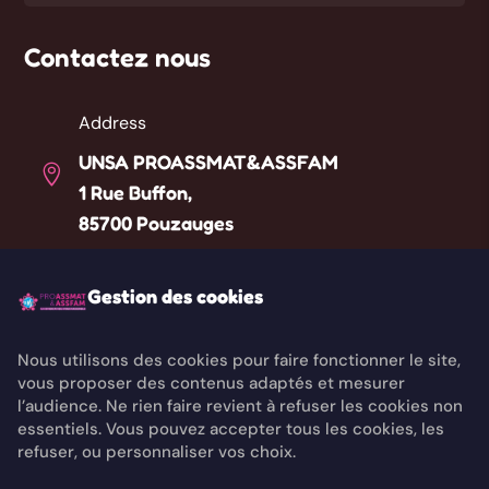
Contactez nous
Address
UNSA PROASSMAT&ASSFAM

1 Rue Buffon,
85700 Pouzauges
Téléphone
Gestion des cookies

Liste des référents départementaux
Nous utilisons des cookies pour faire fonctionner le site,
vous proposer des contenus adaptés et mesurer
Email

l’audience. Ne rien faire revient à refuser les cookies non
contact@unsaproassmat.org
essentiels. Vous pouvez accepter tous les cookies, les
refuser, ou personnaliser vos choix.