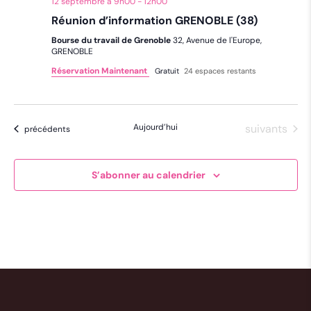
12 septembre à 9h00
-
12h00
Réunion d’information GRENOBLE (38)
Bourse du travail de Grenoble
32, Avenue de l'Europe,
GRENOBLE
Réservation Maintenant
Gratuit
24 espaces restants
Évènements
Aujourd’hui
suivants
Évènements
précédents
S’abonner au calendrier