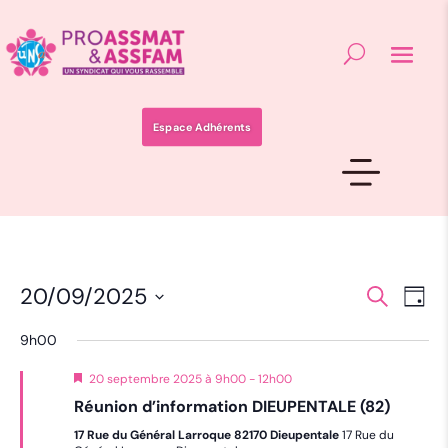
Espace Adhérents
Recher
Nav
20/09/2025
Recherche
Jour
de
et
Sélectionnez
vue
une
naviga
9h00
date.
Év
de
Mis
20 septembre 2025 à 9h00
-
12h00
vues
en
Réunion d’information DIEUPENTALE (82)
avant
Évènem
17 Rue du Général Larroque 82170 Dieupentale
17 Rue du