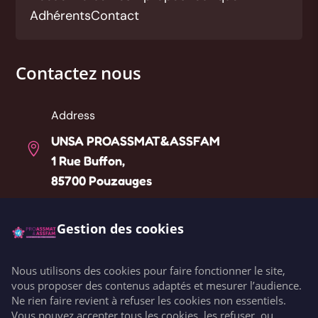
Adhérents
Contact
Contactez nous
Address
UNSA PROASSMAT&ASSFAM

1 Rue Buffon,
85700 Pouzauges
Téléphone
Gestion des cookies

Liste des référents départementaux
Nous utilisons des cookies pour faire fonctionner le site,
Email
vous proposer des contenus adaptés et mesurer l’audience.

Ne rien faire revient à refuser les cookies non essentiels.
contact@unsaproassmat.org
Vous pouvez accepter tous les cookies, les refuser, ou