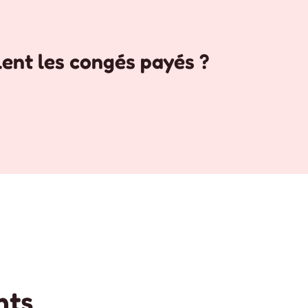
ent les congés payés ?
NOUVEAU GUIDE MIN
nts
https://unsaproassmat.org/wp-content/upl