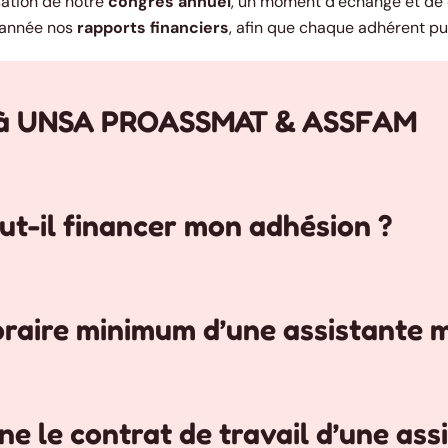
sation de notre
congrès annuel
, un moment d’échange et de d
 année nos
rapports financiers
, afin que chaque adhérent pu
r à UNSA PROASSMAT & ASSFAM
t-il financer mon adhésion ?
oraire minimum d’une assistante 
 le contrat de travail d’une ass