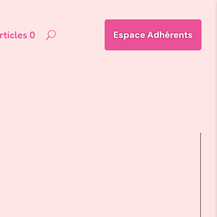
rticles 0
Espace Adhérents