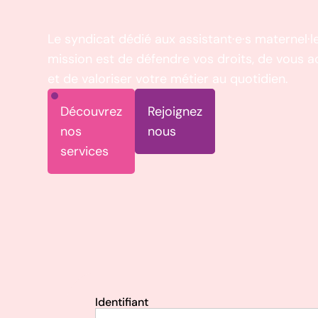
Le syndicat dédié aux assistant·e·s maternel·le
mission est de défendre vos droits, de vous 
et de valoriser votre métier au quotidien.
Découvrez
Rejoignez
nos
nous
services
Identifiant