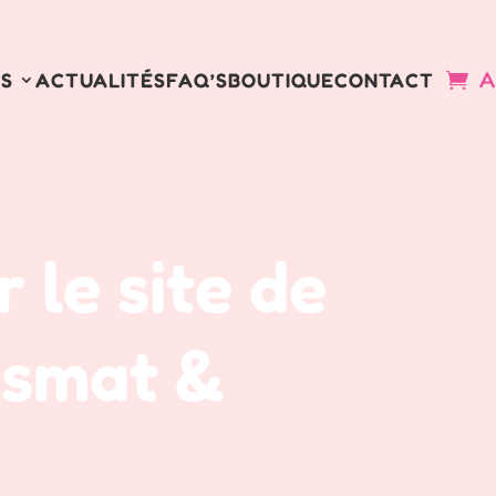
A
S
ACTUALITÉS
FAQ’S
BOUTIQUE
CONTACT
 le site de
ssmat &