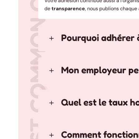
MOST COMMON QUESTIONS
Votre adhésion contribue aussi à l’organi
de
transparence
, nous publions chaque
Pourquoi adhére
Mon employeur peu
Quel est le taux h
Comment fonctionne