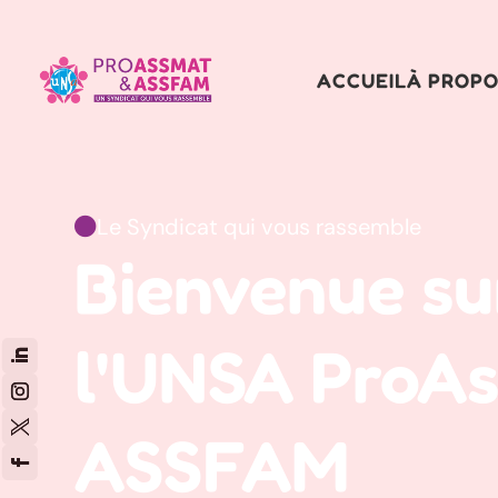
ACCUEIL
À PROPO
Le Syndicat qui vous rassemble

Bienvenue sur
l'UNSA ProA
ASSFAM