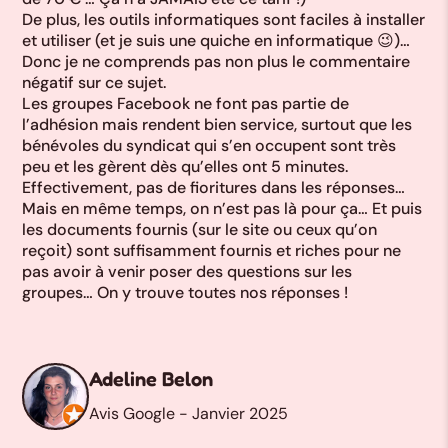
De plus, les outils informatiques sont faciles à installer
et utiliser (et je suis une quiche en informatique 😉)…
Donc je ne comprends pas non plus le commentaire
“
E
négatif sur ce sujet.
Les groupes Facebook ne font pas partie de
!
”
l’adhésion mais rendent bien service, surtout que les
bénévoles du syndicat qui s’en occupent sont très
En
peu et les gèrent dès qu’elles ont 5 minutes.
Effectivement, pas de fioritures dans les réponses…
L’
Mais en même temps, on n’est pas là pour ça… Et puis
bo
les documents fournis (sur le site ou ceux qu’on
reçoit) sont suffisamment fournis et riches pour ne
Et
pas avoir à venir poser des questions sur les
p
groupes… On y trouve toutes nos réponses !
Adeline Belon
Avis Google - Janvier 2025