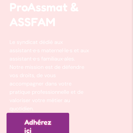
ProAssmat &
ASSFAM
Le syndicat dédié aux
assistant·e·s maternel·le·s et aux
assistant·e·s familiaux·ales.
Notre mission est de défendre
vos droits, de vous
accompagner dans votre
pratique professionnelle et de
valoriser votre métier au
quotidien.
Adhérez
ici