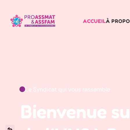
ACCUEIL
À PROPO
Le Syndicat qui vous rassemble

Bienvenue sur