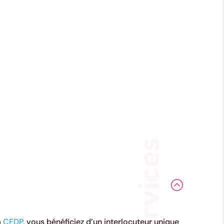
a
CFDP
, vous bénéficiez d’un interlocuteur unique