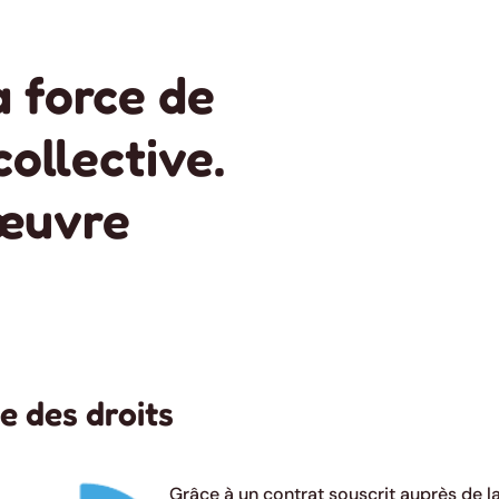
a force de
collective.
œuvre
e des droits
Grâce à un contrat souscrit auprès de l