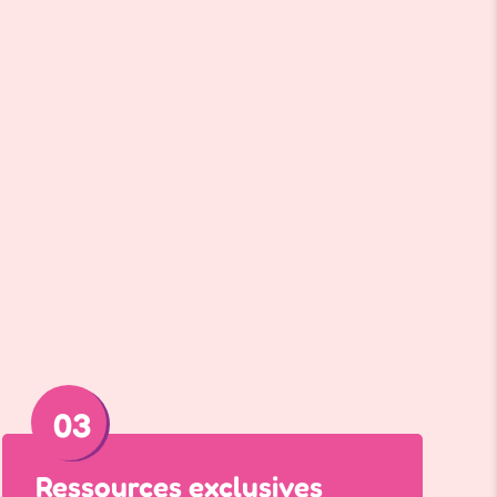
le santé avantageus
03
Ressources exclusives