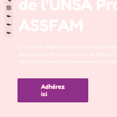
de l'UNSA P
ASSFAM
Le syndicat dédié aux assistant·e·s maternel·le
familiaux·ales. Notre mission est de défendr
dans votre pratique professionnelle et de valo
Adhérez
ici