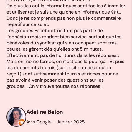
De plus, les outils informatiques sont faciles à installer
et utiliser (et je suis une quiche en informatique 😉)…
Donc je ne comprends pas non plus le commentaire
“
E
négatif sur ce sujet.
Les groupes Facebook ne font pas partie de
!
”
l’adhésion mais rendent bien service, surtout que les
bénévoles du syndicat qui s’en occupent sont très
En
peu et les gèrent dès qu’elles ont 5 minutes.
Effectivement, pas de fioritures dans les réponses…
L’
Mais en même temps, on n’est pas là pour ça… Et puis
bo
les documents fournis (sur le site ou ceux qu’on
reçoit) sont suffisamment fournis et riches pour ne
Et
pas avoir à venir poser des questions sur les
p
groupes… On y trouve toutes nos réponses !
Adeline Belon
Avis Google - Janvier 2025