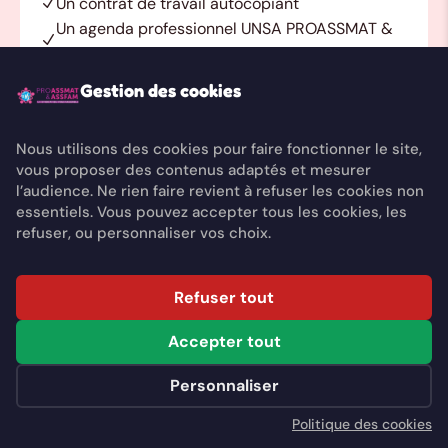
Un contrat de travail autocopiant
Un agenda professionnel UNSA PROASSMAT &
ASSFAM
Un calendrier
Gestion des cookies
Un cadeau utile au quotidien
Contrat de travail autocopiant supplémentaire
Nous utilisons des cookies pour faire fonctionner le site,
disponible en boutique à tarif avantageux
vous proposer des contenus adaptés et mesurer
l’audience. Ne rien faire revient à refuser les cookies non
essentiels. Vous pouvez accepter tous les cookies, les
refuser, ou personnaliser vos choix.
Asso & Crèche Familiale
Refuser tout
45€
Accepter tout
L'année 2026 (1er Juillet – 31 décembre) Tarif
dégressif en groupe
Personnaliser
Assistante maternelle adhérente d'une
Politique des cookies
association ou assistante maternelle employée