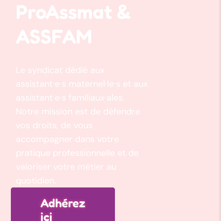
ProAssmat &
ASSFAM
Le syndicat dédié aux
assistant·e·s maternel·le·s et aux
assistant·e·s familiaux·ales.
Notre mission est de défendre
vos droits, de vous
accompagner dans votre
pratique professionnelle et de
valoriser votre métier au
quotidien.
Adhérez
ici