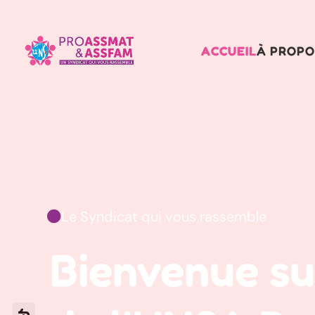
ACCUEIL
À PROPO
Le Syndicat qui vous rassemble

Bienvenue sur