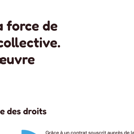
a force de
collective.
œuvre
e des droits
Grâce à un contrat souscrit auprès de l