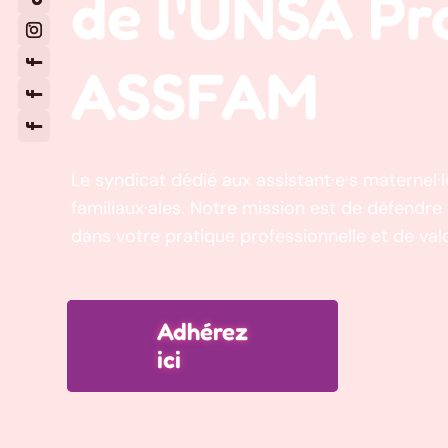
de l'UNSA P
ASSFAM
Le syndicat dédié aux assistant·e·s maternel·le
familiaux·ales. Notre mission est de défendr
dans votre pratique professionnelle et de valo
Adhérez
ici