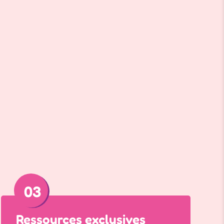
le santé avantageus
03
Ressources exclusives