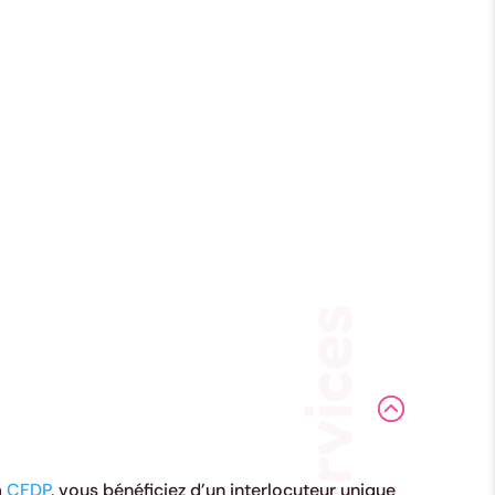
a
CFDP
, vous bénéficiez d’un interlocuteur unique