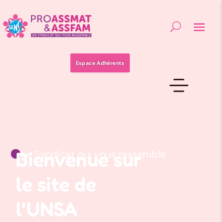
Espace Adhérents
Bienvenue sur
Le Syndicat qui vous rassemble

le site de
l'UNSA